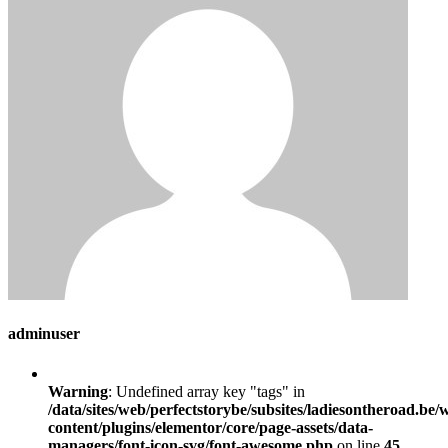
adminuser
Warning
: Undefined array key "tags" in
/data/sites/web/perfectstorybe/subsites/ladiesontheroad.be/
content/plugins/elementor/core/page-assets/data-
managers/font-icon-svg/font-awesome.php
on line
45