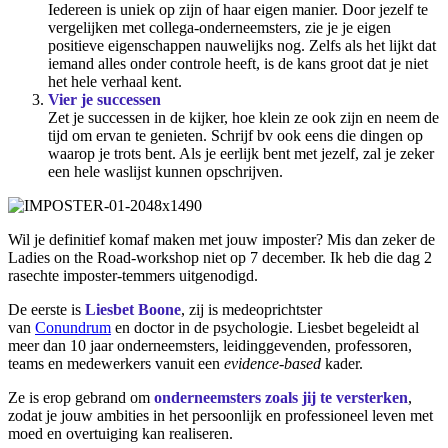
Iedereen is uniek op zijn of haar eigen manier. Door jezelf te
vergelijken met collega-onderneemsters, zie je je eigen
positieve eigenschappen nauwelijks nog. Zelfs als het lijkt dat
iemand alles onder controle heeft, is de kans groot dat je niet
het hele verhaal kent.
Vier je successen
Zet je successen in de kijker, hoe klein ze ook zijn en neem de
tijd om ervan te genieten. Schrijf bv ook eens die dingen op
waarop je trots bent. Als je eerlijk bent met jezelf, zal je zeker
een hele waslijst kunnen opschrijven.
Wil je definitief komaf maken met jouw imposter? Mis dan zeker de
Ladies on the Road-workshop niet op 7 december. Ik heb die dag 2
rasechte imposter-temmers uitgenodigd.
De eerste is
Liesbet Boone
, zij is medeoprichtster
van
Conundrum
en doctor in de psychologie. Liesbet begeleidt al
meer dan 10 jaar onderneemsters, leidinggevenden, professoren,
teams en medewerkers vanuit een
evidence-based
kader.
Ze is erop gebrand om
onderneemsters zoals jij te versterken
,
zodat je jouw ambities in het persoonlijk en professioneel leven met
moed en overtuiging kan realiseren.