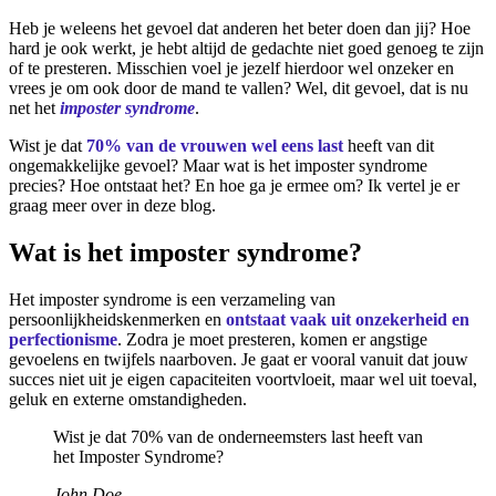
Heb je weleens het gevoel dat anderen het beter doen dan jij? Hoe
hard je ook werkt, je hebt altijd de gedachte niet goed genoeg te zijn
of te presteren. Misschien voel je jezelf hierdoor wel onzeker en
vrees je om ook door de mand te vallen? Wel, dit gevoel, dat is nu
net het
imposter syndrome
.
Wist je dat
70% van de vrouwen wel eens last
heeft van dit
ongemakkelijke gevoel? Maar wat is het imposter syndrome
precies? Hoe ontstaat het? En hoe ga je ermee om? Ik vertel je er
graag meer over in deze blog.
Wat is het imposter syndrome?
Het imposter syndrome is een verzameling van
persoonlijkheidskenmerken en
ontstaat vaak uit onzekerheid en
perfectionisme
. Zodra je moet presteren, komen er angstige
gevoelens en twijfels naarboven. Je gaat er vooral vanuit dat jouw
succes niet uit je eigen capaciteiten voortvloeit, maar wel uit toeval,
geluk en externe omstandigheden.
Wist je dat 70% van de onderneemsters last heeft van
het Imposter Syndrome?
John Doe